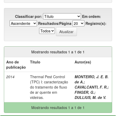
Classificar por:
Em ordem:
Resultados/Página
Registro(s):
Mostrando resultados 1 a 1 de 1
Ano de
Título
Autor(es)
publicação
2014
Thermal Pest Control
MONTEIRO, J. E. B.
(TPC) I: caracterização
de A.
;
do tratamento de fluxo
CAVALCANTI, F. R.
;
de ar quente em
FINGER, G.
;
videiras.
DULLIUS, M. de V.
Mostrando resultados 1 a 1 de 1