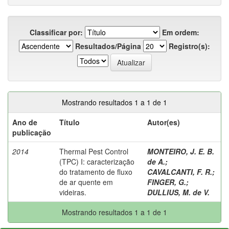
Classificar por:
Em ordem:
Resultados/Página
Registro(s):
Mostrando resultados 1 a 1 de 1
Ano de
Título
Autor(es)
publicação
2014
Thermal Pest Control
MONTEIRO, J. E. B.
(TPC) I: caracterização
de A.
;
do tratamento de fluxo
CAVALCANTI, F. R.
;
de ar quente em
FINGER, G.
;
videiras.
DULLIUS, M. de V.
Mostrando resultados 1 a 1 de 1