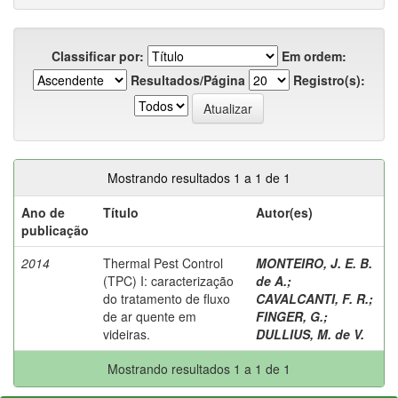
Classificar por:
Em ordem:
Resultados/Página
Registro(s):
Mostrando resultados 1 a 1 de 1
Ano de
Título
Autor(es)
publicação
2014
Thermal Pest Control
MONTEIRO, J. E. B.
(TPC) I: caracterização
de A.
;
do tratamento de fluxo
CAVALCANTI, F. R.
;
de ar quente em
FINGER, G.
;
videiras.
DULLIUS, M. de V.
Mostrando resultados 1 a 1 de 1