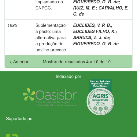
implantado no
FIGUEIREDO, G. R. de
;
CNPGC.
RUIZ, M. E.
;
CARVALHO, E.
G. de
1995
Suplementação
EUCLIDES, V. P. B.
;
a pasto: uma
EUCLIDES FILHO, K.
;
alternativa para
ARRUDA, Z. J. de
;
a produção de
FIGUEIREDO, G. R. de
novilho precoce.
< Anterior
Mostrando resultados 4 a 10 de 10
Indexado por
Suportado por