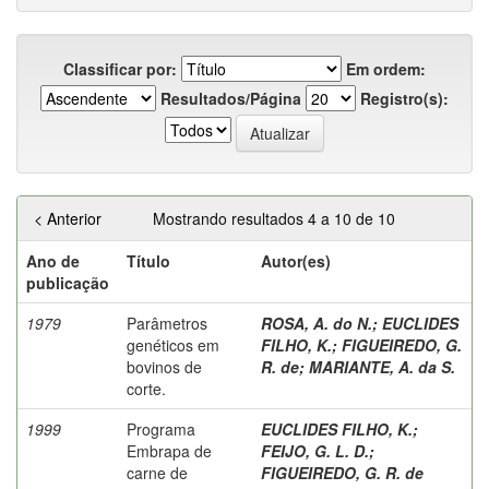
Classificar por:
Em ordem:
Resultados/Página
Registro(s):
< Anterior
Mostrando resultados 4 a 10 de 10
Ano de
Título
Autor(es)
publicação
1979
Parâmetros
ROSA, A. do N.
;
EUCLIDES
genéticos em
FILHO, K.
;
FIGUEIREDO, G.
bovinos de
R. de
;
MARIANTE, A. da S.
corte.
1999
Programa
EUCLIDES FILHO, K.
;
Embrapa de
FEIJO, G. L. D.
;
carne de
FIGUEIREDO, G. R. de