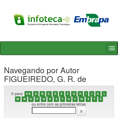
Skip
navigation
Navegando por Autor
FIGUEIREDO, G. R. de
Ir para:
0-9
A
B
C
D
E
F
G
H
I
J
K
L
M
N
O
P
Q
R
S
T
U
V
W
X
Y
Z
ou entre com as primeiras letras: