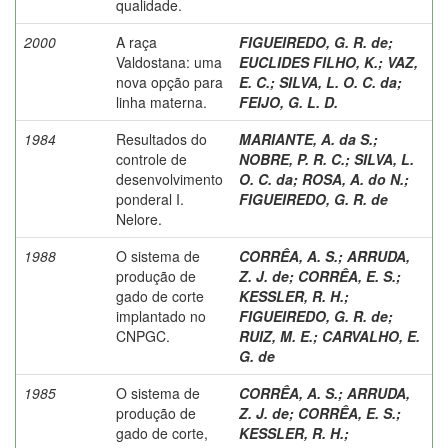
qualidade.
2000
A raça
FIGUEIREDO, G. R. de
;
Valdostana: uma
EUCLIDES FILHO, K.
;
VAZ,
nova opção para
E. C.
;
SILVA, L. O. C. da
;
linha materna.
FEIJO, G. L. D.
1984
Resultados do
MARIANTE, A. da S.
;
controle de
NOBRE, P. R. C.
;
SILVA, L.
desenvolvimento
O. C. da
;
ROSA, A. do N.
;
ponderal I.
FIGUEIREDO, G. R. de
Nelore.
1988
O sistema de
CORRÊA, A. S.
;
ARRUDA,
produção de
Z. J. de
;
CORRÊA, E. S.
;
gado de corte
KESSLER, R. H.
;
implantado no
FIGUEIREDO, G. R. de
;
CNPGC.
RUIZ, M. E.
;
CARVALHO, E.
G. de
1985
O sistema de
CORRÊA, A. S.
;
ARRUDA,
produção de
Z. J. de
;
CORRÊA, E. S.
;
gado de corte,
KESSLER, R. H.
;