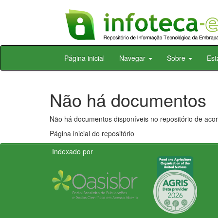
Skip
Página inicial
Navegar
Sobre
Est
navigation
Não há documentos
Não há documentos disponíveis no repositório de acor
Página inicial do repositório
Indexado por