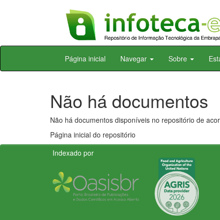
Skip
Página inicial
Navegar
Sobre
Est
navigation
Não há documentos
Não há documentos disponíveis no repositório de acor
Página inicial do repositório
Indexado por