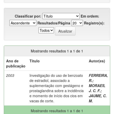
Classificar por:
Em ordem:
Resultados/Página
Registro(s):
Mostrando resultados 1 a 1 de 1
Ano de
Título
Autor(es)
publicação
2003
Investigação do uso de benzoato
FERREIRA,
de estradiol, associado a
R.
;
suplementação com gestágeno e
MORAES,
prostaglandina sobre a incidência
J. C. F.
;
e momento de início dos cios em
JAUME, C.
vacas de corte.
M.
Mostrando resultados 1 a 1 de 1