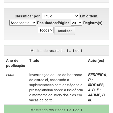
Classificar por:
Em ordem:
Resultados/Página
Registro(s):
Mostrando resultados 1 a 1 de 1
Ano de
Título
Autor(es)
publicação
2003
Investigação do uso de benzoato
FERREIRA,
de estradiol, associado a
R.
;
suplementação com gestágeno e
MORAES,
prostaglandina sobre a incidência
J. C. F.
;
e momento de início dos cios em
JAUME, C.
vacas de corte.
M.
Mostrando resultados 1 a 1 de 1