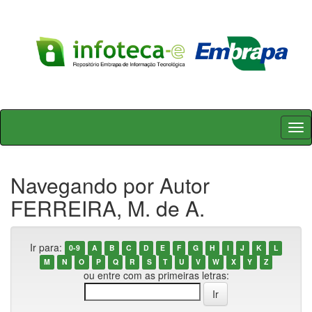
Skip
navigation
Navegando por Autor
FERREIRA, M. de A.
Ir para:
0-9
A
B
C
D
E
F
G
H
I
J
K
L
M
N
O
P
Q
R
S
T
U
V
W
X
Y
Z
ou entre com as primeiras letras: