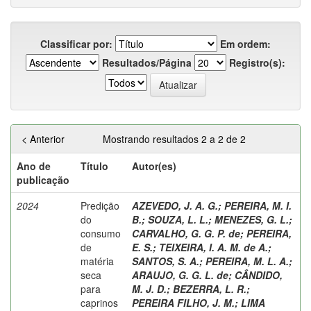
Classificar por:
Em ordem:
Resultados/Página
Registro(s):
< Anterior
Mostrando resultados 2 a 2 de 2
Ano de
Título
Autor(es)
publicação
2024
Predição
AZEVEDO, J. A. G.
;
PEREIRA, M. I.
do
B.
;
SOUZA, L. L.
;
MENEZES, G. L.
;
consumo
CARVALHO, G. G. P. de
;
PEREIRA,
de
E. S.
;
TEIXEIRA, I. A. M. de A.
;
matéria
SANTOS, S. A.
;
PEREIRA, M. L. A.
;
seca
ARAUJO, G. G. L. de
;
CÂNDIDO,
para
M. J. D.
;
BEZERRA, L. R.
;
caprinos
PEREIRA FILHO, J. M.
;
LIMA