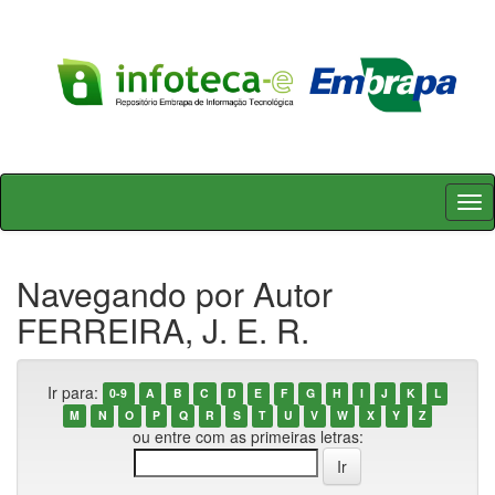
Skip
navigation
Navegando por Autor
FERREIRA, J. E. R.
Ir para:
0-9
A
B
C
D
E
F
G
H
I
J
K
L
M
N
O
P
Q
R
S
T
U
V
W
X
Y
Z
ou entre com as primeiras letras: