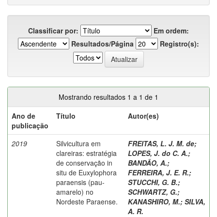
Classificar por:
Em ordem:
Resultados/Página
Registro(s):
Mostrando resultados 1 a 1 de 1
Ano de
Título
Autor(es)
publicação
2019
Silvicultura em
FREITAS, L. J. M. de
;
clareiras: estratégia
LOPES, J. do C. A.
;
de conservação in
BANDÃO, A.
;
situ de Euxylophora
FERREIRA, J. E. R.
;
paraensis (pau-
STUCCHI, G. B.
;
amarelo) no
SCHWARTZ, G.
;
Nordeste Paraense.
KANASHIRO, M.
;
SILVA,
A. R.