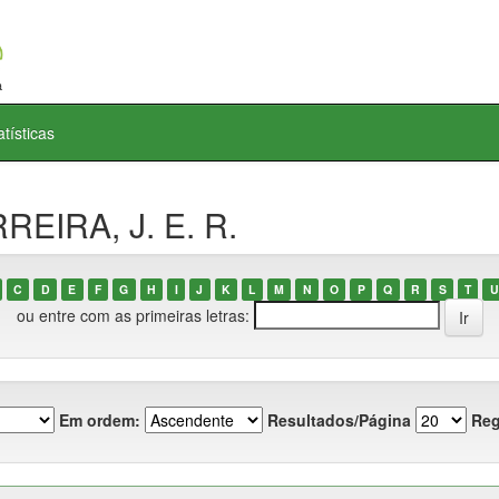
atísticas
REIRA, J. E. R.
C
D
E
F
G
H
I
J
K
L
M
N
O
P
Q
R
S
T
U
ou entre com as primeiras letras:
Em ordem:
Resultados/Página
Reg