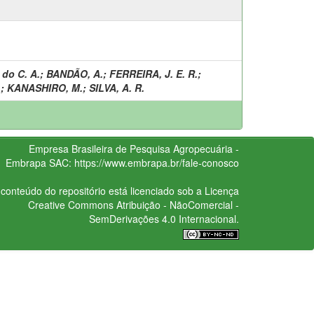
 do C. A.
;
BANDÃO, A.
;
FERREIRA, J. E. R.
;
.
;
KANASHIRO, M.
;
SILVA, A. R.
Empresa Brasileira de Pesquisa Agropecuária -
Embrapa
SAC:
https://www.embrapa.br/fale-conosco
conteúdo do repositório está licenciado sob a Licença
Creative Commons
Atribuição - NãoComercial -
SemDerivações 4.0 Internacional.