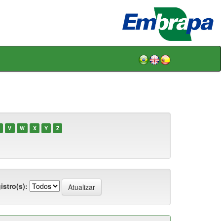
V
W
X
Y
Z
istro(s):