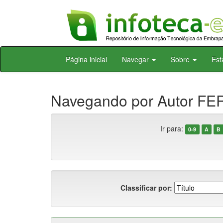
Skip
Página inicial
Navegar
Sobre
Est
navigation
Navegando por Autor FER
Ir para:
0-9
A
B
Classificar por: