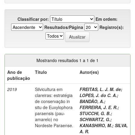
Classificar por:
Em ordem:
Resultados/Página
Registro(s):
Mostrando resultados 1 a 1 de 1
Ano de
Título
Autor(es)
publicação
2019
Silvicultura em
FREITAS, L. J. M. de
;
clareiras: estratégia
LOPES, J. do C. A.
;
de conservação in
BANDÃO, A.
;
situ de Euxylophora
FERREIRA, J. E. R.
;
paraensis (pau-
STUCCHI, G. B.
;
amarelo) no
SCHWARTZ, G.
;
Nordeste Paraense.
KANASHIRO, M.
;
SILVA,
A. R.