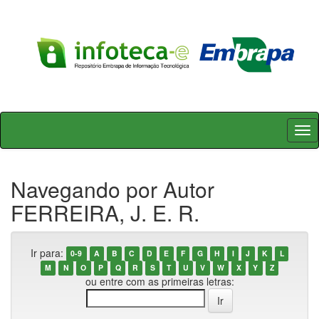
Skip
navigation
Navegando por Autor
FERREIRA, J. E. R.
Ir para:
0-9
A
B
C
D
E
F
G
H
I
J
K
L
M
N
O
P
Q
R
S
T
U
V
W
X
Y
Z
ou entre com as primeiras letras: