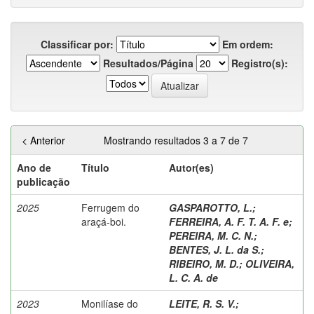
Classificar por:
Em ordem:
Resultados/Página
Registro(s):
< Anterior
Mostrando resultados 3 a 7 de 7
Ano de
Título
Autor(es)
publicação
2025
Ferrugem do
GASPAROTTO, L.
;
araçá-boi.
FERREIRA, A. F. T. A. F. e
;
PEREIRA, M. C. N.
;
BENTES, J. L. da S.
;
RIBEIRO, M. D.
;
OLIVEIRA,
L. C. A. de
2023
Monilíase do
LEITE, R. S. V.
;