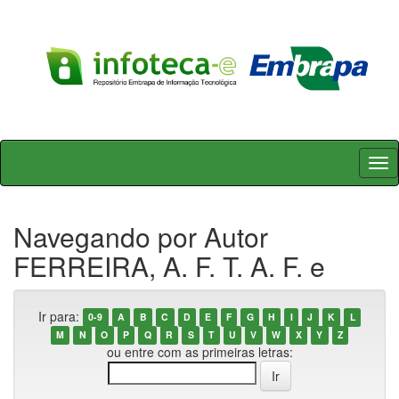
Skip
navigation
Navegando por Autor
FERREIRA, A. F. T. A. F. e
Ir para:
0-9
A
B
C
D
E
F
G
H
I
J
K
L
M
N
O
P
Q
R
S
T
U
V
W
X
Y
Z
ou entre com as primeiras letras: