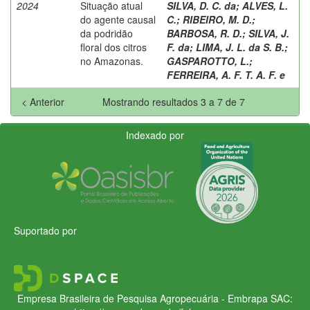
2024
Situação atual
SILVA, D. C. da
;
ALVES, L.
do agente causal
C.
;
RIBEIRO, M. D.
;
da podridão
BARBOSA, R. D.
;
SILVA, J.
floral dos citros
F. da
;
LIMA, J. L. da S. B.
;
no Amazonas.
GASPAROTTO, L.
;
FERREIRA, A. F. T. A. F. e
< Anterior
Mostrando resultados 3 a 7 de 7
Indexado por
Suportado por
Empresa Brasileira de Pesquisa Agropecuária - Embrapa
SAC: