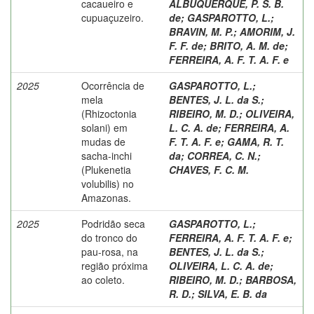
cacaueiro e
ALBUQUERQUE, P. S. B.
cupuaçuzeiro.
de
;
GASPAROTTO, L.
;
BRAVIN, M. P.
;
AMORIM, J.
F. F. de
;
BRITO, A. M. de
;
FERREIRA, A. F. T. A. F. e
2025
Ocorrência de
GASPAROTTO, L.
;
mela
BENTES, J. L. da S.
;
(Rhizoctonia
RIBEIRO, M. D.
;
OLIVEIRA,
solani) em
L. C. A. de
;
FERREIRA, A.
mudas de
F. T. A. F. e
;
GAMA, R. T.
sacha-inchi
da
;
CORREA, C. N.
;
(Plukenetia
CHAVES, F. C. M.
volubilis) no
Amazonas.
2025
Podridão seca
GASPAROTTO, L.
;
do tronco do
FERREIRA, A. F. T. A. F. e
;
pau-rosa, na
BENTES, J. L. da S.
;
região próxima
OLIVEIRA, L. C. A. de
;
ao coleto.
RIBEIRO, M. D.
;
BARBOSA,
R. D.
;
SILVA, E. B. da