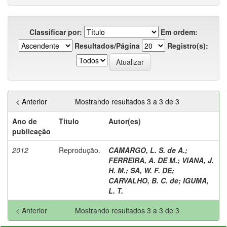
Classificar por:
Em ordem:
Resultados/Página
Registro(s):
< Anterior
Mostrando resultados 3 a 3 de 3
Ano de
Título
Autor(es)
publicação
2012
Reprodução.
CAMARGO, L. S. de A.
;
FERREIRA, A. DE M.
;
VIANA, J.
H. M.
;
SA, W. F. DE
;
CARVALHO, B. C. de
;
IGUMA,
L. T.
< Anterior
Mostrando resultados 3 a 3 de 3