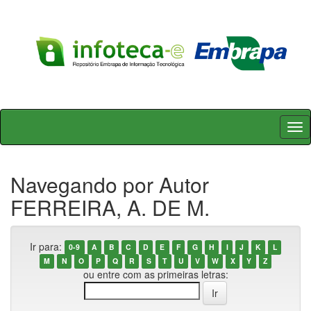
Skip
navigation
Navegando por Autor
FERREIRA, A. DE M.
Ir para:
0-9
A
B
C
D
E
F
G
H
I
J
K
L
M
N
O
P
Q
R
S
T
U
V
W
X
Y
Z
ou entre com as primeiras letras: