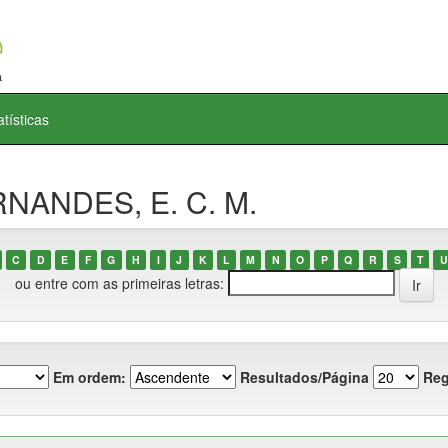
atísticas
RNANDES, E. C. M.
C
D
E
F
G
H
I
J
K
L
M
N
O
P
Q
R
S
T
U
ou entre com as primeiras letras:
Em ordem:
Resultados/Página
Reg