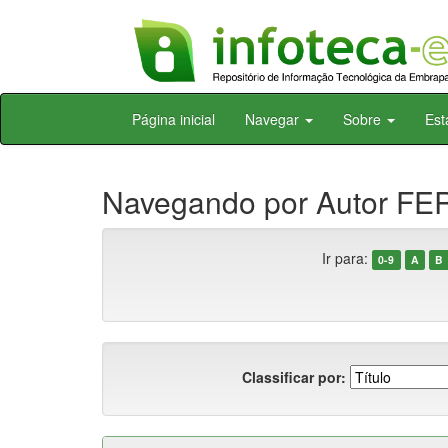
Skip
Página inicial
Navegar
Sobre
Est
navigation
Navegando por Autor FE
Ir para:
0-9
A
B
Classificar por: