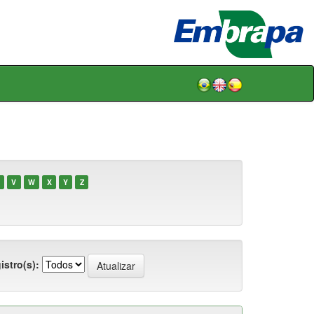
V
W
X
Y
Z
istro(s):