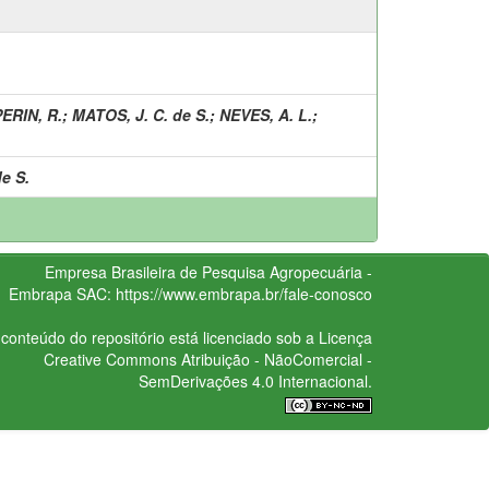
PERIN, R.
;
MATOS, J. C. de S.
;
NEVES, A. L.
;
e S.
Empresa Brasileira de Pesquisa Agropecuária -
Embrapa
SAC:
https://www.embrapa.br/fale-conosco
conteúdo do repositório está licenciado sob a Licença
Creative Commons
Atribuição - NãoComercial -
SemDerivações 4.0 Internacional.