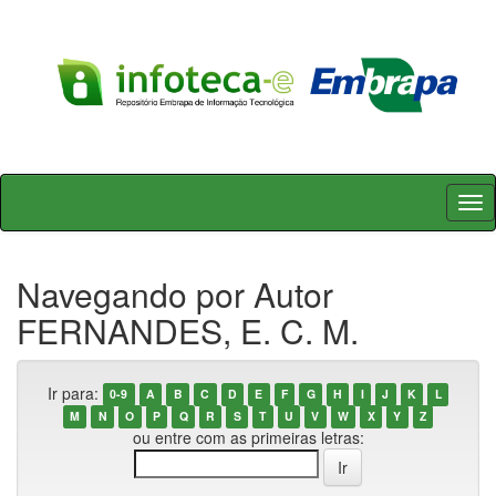
Skip
navigation
Navegando por Autor
FERNANDES, E. C. M.
Ir para:
0-9
A
B
C
D
E
F
G
H
I
J
K
L
M
N
O
P
Q
R
S
T
U
V
W
X
Y
Z
ou entre com as primeiras letras: