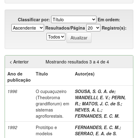
Classificar por:
Em ordem:
Resultados/Página
Registro(s):
< Anterior
Mostrando resultados 3 a 4 de 4
Ano de
Título
Autor(es)
publicação
1996
O cupuaçuzeiro
SOUSA, S. G. A. de
;
(Theobroma
WANDELLI, E. V.
;
PERIN,
grandiflorum) em
R.
;
MATOS, J. C. de S.
;
sistemas
NEVES, A. L.
;
agroflorestais.
FERNANDES, E. C. M.
1992
Protótipo e
FERNANDES, E. C. M.
;
modelos
SERRAO, E. A. de S.