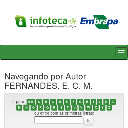
Skip
navigation
Navegando por Autor
FERNANDES, E. C. M.
Ir para:
0-9
A
B
C
D
E
F
G
H
I
J
K
L
M
N
O
P
Q
R
S
T
U
V
W
X
Y
Z
ou entre com as primeiras letras: