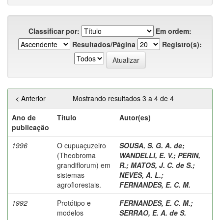
Classificar por:
Em ordem:
Resultados/Página
Registro(s):
< Anterior
Mostrando resultados 3 a 4 de 4
Ano de
Título
Autor(es)
publicação
1996
O cupuaçuzeiro
SOUSA, S. G. A. de
;
(Theobroma
WANDELLI, E. V.
;
PERIN,
grandiflorum) em
R.
;
MATOS, J. C. de S.
;
sistemas
NEVES, A. L.
;
agroflorestais.
FERNANDES, E. C. M.
1992
Protótipo e
FERNANDES, E. C. M.
;
modelos
SERRAO, E. A. de S.