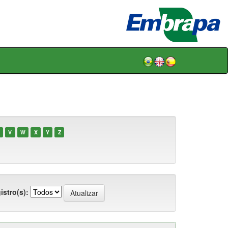
V
W
X
Y
Z
istro(s):