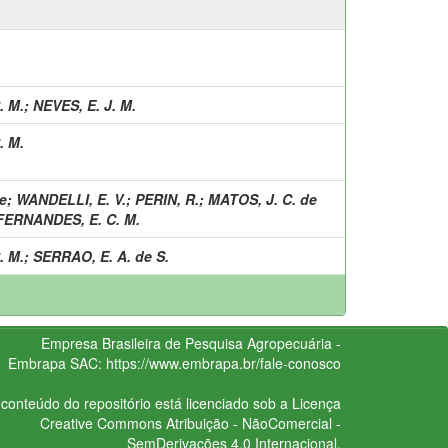
. M.
;
NEVES, E. J. M.
. M.
e
;
WANDELLI, E. V.
;
PERIN, R.
;
MATOS, J. C. de
FERNANDES, E. C. M.
. M.
;
SERRAO, E. A. de S.
Empresa Brasileira de Pesquisa Agropecuária -
Embrapa
SAC:
https://www.embrapa.br/fale-conosco
conteúdo do repositório está licenciado sob a Licença
Creative Commons
Atribuição - NãoComercial -
SemDerivações 4.0 Internacional.