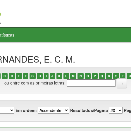
atísticas
RNANDES, E. C. M.
C
D
E
F
G
H
I
J
K
L
M
N
O
P
Q
R
S
T
U
ou entre com as primeiras letras:
Em ordem:
Resultados/Página
Reg