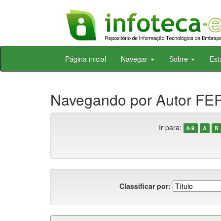
Skip
Página inicial
Navegar
Sobre
Est
navigation
Navegando por Autor FE
Ir para:
0-9
A
B
Classificar por: