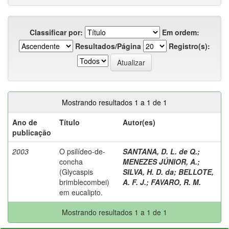
Classificar por:
Em ordem:
Resultados/Página
Registro(s):
Mostrando resultados 1 a 1 de 1
Ano de
Título
Autor(es)
publicação
2003
O psilídeo-de-
SANTANA, D. L. de Q.
;
concha
MENEZES JÚNIOR, A.
;
(Glycaspis
SILVA, H. D. da
;
BELLOTE,
brimblecombei)
A. F. J.
;
FAVARO, R. M.
em eucalipto.
Mostrando resultados 1 a 1 de 1