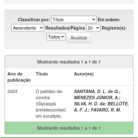
Classificar por:
Em ordem:
Resultados/Página
Registro(s):
Mostrando resultados 1 a 1 de 1
Ano de
Título
Autor(es)
publicação
2003
O psilídeo-de-
SANTANA, D. L. de Q.
;
concha
MENEZES JÚNIOR, A.
;
(Glycaspis
SILVA, H. D. da
;
BELLOTE,
brimblecombei)
A. F. J.
;
FAVARO, R. M.
em eucalipto.
Mostrando resultados 1 a 1 de 1