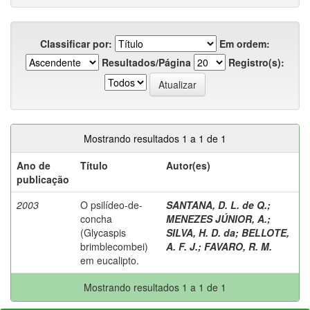
Classificar por:
Em ordem:
Resultados/Página
Registro(s):
Mostrando resultados 1 a 1 de 1
Ano de
Título
Autor(es)
publicação
2003
O psilídeo-de-
SANTANA, D. L. de Q.
;
concha
MENEZES JÚNIOR, A.
;
(Glycaspis
SILVA, H. D. da
;
BELLOTE,
brimblecombei)
A. F. J.
;
FAVARO, R. M.
em eucalipto.
Mostrando resultados 1 a 1 de 1