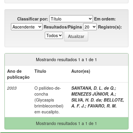
Classificar por:
Em ordem:
Resultados/Página
Registro(s):
Mostrando resultados 1 a 1 de 1
Ano de
Título
Autor(es)
publicação
2003
O psilídeo-de-
SANTANA, D. L. de Q.
;
concha
MENEZES JÚNIOR, A.
;
(Glycaspis
SILVA, H. D. da
;
BELLOTE,
brimblecombei)
A. F. J.
;
FAVARO, R. M.
em eucalipto.
Mostrando resultados 1 a 1 de 1