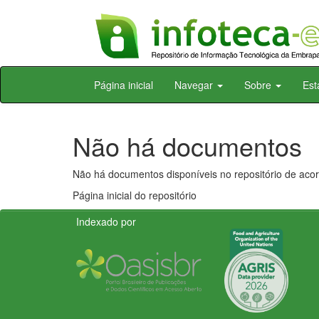
Skip
Página inicial
Navegar
Sobre
Est
navigation
Não há documentos
Não há documentos disponíveis no repositório de acor
Página inicial do repositório
Indexado por