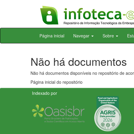
Skip
Página inicial
Navegar
Sobre
Est
navigation
Não há documentos
Não há documentos disponíveis no repositório de acor
Página inicial do repositório
Indexado por