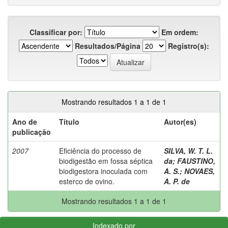
Classificar por:
Em ordem:
Resultados/Página
Registro(s):
Mostrando resultados 1 a 1 de 1
Ano de
Título
Autor(es)
publicação
2007
Eficiência do processo de
SILVA, W. T. L.
biodigestão em fossa séptica
da
;
FAUSTINO,
biodigestora inoculada com
A. S.
;
NOVAES,
esterco de ovino.
A. P. de
Mostrando resultados 1 a 1 de 1
Indexado por