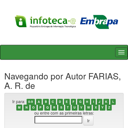
Skip
navigation
Navegando por Autor FARIAS,
A. R. de
Ir para:
0-9
A
B
C
D
E
F
G
H
I
J
K
L
M
N
O
P
Q
R
S
T
U
V
W
X
Y
Z
ou entre com as primeiras letras: