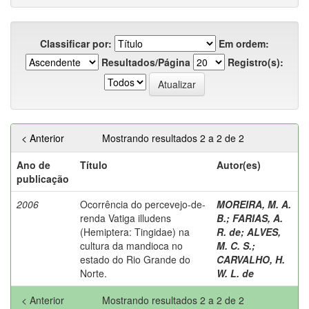
Classificar por:
Em ordem:
Resultados/Página
Registro(s):
< Anterior
Mostrando resultados 2 a 2 de 2
Ano de
Título
Autor(es)
publicação
2006
Ocorrência do percevejo-de-
MOREIRA, M. A.
renda Vatiga illudens
B.
;
FARIAS, A.
(Hemiptera: Tingidae) na
R. de
;
ALVES,
cultura da mandioca no
M. C. S.
;
estado do Rio Grande do
CARVALHO, H.
Norte.
W. L. de
< Anterior
Mostrando resultados 2 a 2 de 2