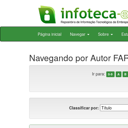
Skip
Página inicial
Navegar
Sobre
Est
navigation
Navegando por Autor FAR
Ir para:
0-9
A
B
Classificar por: