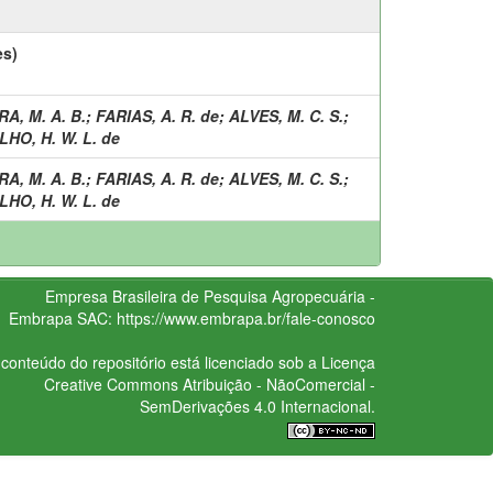
es)
A, M. A. B.
;
FARIAS, A. R. de
;
ALVES, M. C. S.
;
HO, H. W. L. de
A, M. A. B.
;
FARIAS, A. R. de
;
ALVES, M. C. S.
;
HO, H. W. L. de
Empresa Brasileira de Pesquisa Agropecuária -
Embrapa
SAC:
https://www.embrapa.br/fale-conosco
conteúdo do repositório está licenciado sob a Licença
Creative Commons
Atribuição - NãoComercial -
SemDerivações 4.0 Internacional.