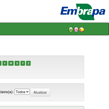
V
W
X
Y
Z
istro(s):