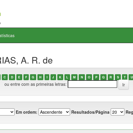
atísticas
IAS, A. R. de
C
D
E
F
G
H
I
J
K
L
M
N
O
P
Q
R
S
T
U
ou entre com as primeiras letras:
Em ordem:
Resultados/Página
Reg