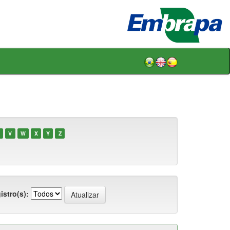
V
W
X
Y
Z
istro(s):