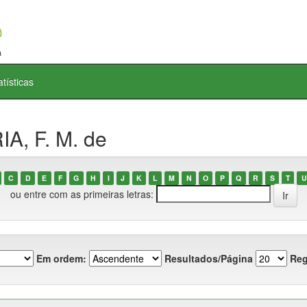
atísticas
A, F. M. de
C
D
E
F
G
H
I
J
K
L
M
N
O
P
Q
R
S
T
U
ou entre com as primeiras letras:
Em ordem:
Resultados/Página
Reg