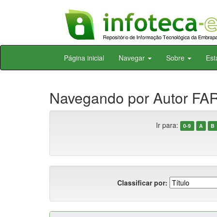
Skip
Página inicial
Navegar
Sobre
Est
navigation
Navegando por Autor FARI
Ir para:
0-9
A
B
Classificar por: