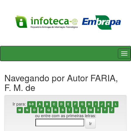
Skip
navigation
Navegando por Autor FARIA,
F. M. de
Ir para:
0-9
A
B
C
D
E
F
G
H
I
J
K
L
M
N
O
P
Q
R
S
T
U
V
W
X
Y
Z
ou entre com as primeiras letras: