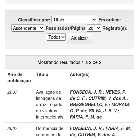
Classificar por:
Em ordem:
Resultados/Página
Registro(s):
Mostrando resultados 1 a 2 de 2
Ano de
Título
Autor(es)
publicação
2007
Avaliação de
FONSECA, J. R.
;
NEVES, P.
linhagens de
de C. F.
;
CUTRIM, V. dos A.
;
arroz irrigado
BRESEGHELLO, F.
;
MORAIS,
de viveiros
O. P. de
;
SILVA, J. B. V.
;
internacionais.
FARIA, F. M. de
2007
Dormência de
FONSECA, J. R.
;
FARIA, F. M.
sementes de
de
;
CUTRIM, V. dos A.