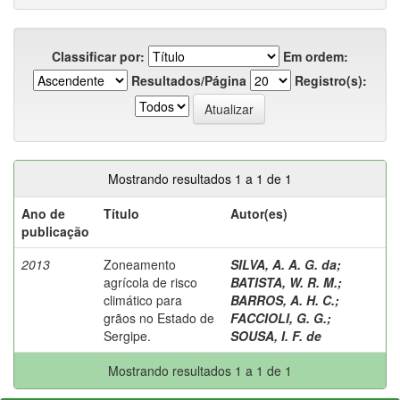
Classificar por:
Em ordem:
Resultados/Página
Registro(s):
Mostrando resultados 1 a 1 de 1
Ano de
Título
Autor(es)
publicação
2013
Zoneamento
SILVA, A. A. G. da
;
agrícola de risco
BATISTA, W. R. M.
;
climático para
BARROS, A. H. C.
;
grãos no Estado de
FACCIOLI, G. G.
;
Sergipe.
SOUSA, I. F. de
Mostrando resultados 1 a 1 de 1