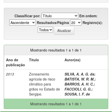
Classificar por:
Em ordem:
Resultados/Página
Registro(s):
Mostrando resultados 1 a 1 de 1
Ano de
Título
Autor(es)
publicação
2013
Zoneamento
SILVA, A. A. G. da
;
agrícola de risco
BATISTA, W. R. M.
;
climático para
BARROS, A. H. C.
;
grãos no Estado de
FACCIOLI, G. G.
;
Sergipe.
SOUSA, I. F. de
Mostrando resultados 1 a 1 de 1