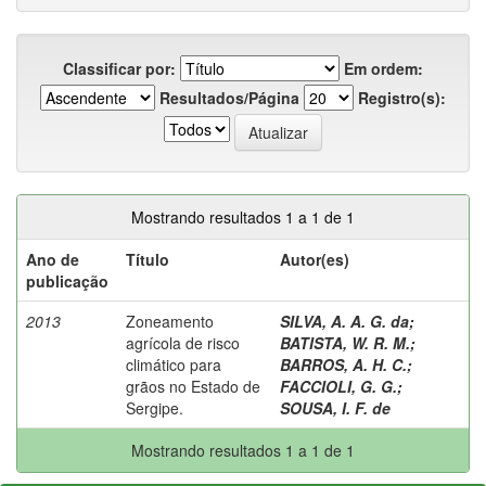
Classificar por:
Em ordem:
Resultados/Página
Registro(s):
Mostrando resultados 1 a 1 de 1
Ano de
Título
Autor(es)
publicação
2013
Zoneamento
SILVA, A. A. G. da
;
agrícola de risco
BATISTA, W. R. M.
;
climático para
BARROS, A. H. C.
;
grãos no Estado de
FACCIOLI, G. G.
;
Sergipe.
SOUSA, I. F. de
Mostrando resultados 1 a 1 de 1