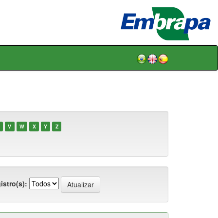
V
W
X
Y
Z
istro(s):