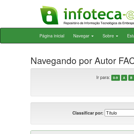
Skip
Página inicial
Navegar
Sobre
Est
navigation
Navegando por Autor FAC
Ir para:
0-9
A
B
Classificar por: