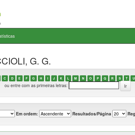
atísticas
CIOLI, G. G.
C
D
E
F
G
H
I
J
K
L
M
N
O
P
Q
R
S
T
U
ou entre com as primeiras letras:
Em ordem:
Resultados/Página
Reg