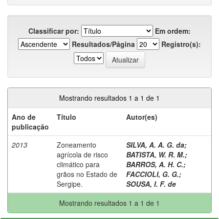
Classificar por:
Em ordem:
Resultados/Página
Registro(s):
Mostrando resultados 1 a 1 de 1
Ano de
Título
Autor(es)
publicação
2013
Zoneamento
SILVA, A. A. G. da
;
agrícola de risco
BATISTA, W. R. M.
;
climático para
BARROS, A. H. C.
;
grãos no Estado de
FACCIOLI, G. G.
;
Sergipe.
SOUSA, I. F. de
Mostrando resultados 1 a 1 de 1