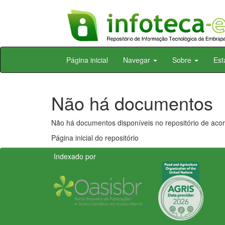
Skip
Página inicial
Navegar
Sobre
Est
navigation
Não há documentos
Não há documentos disponíveis no repositório de acor
Página inicial do repositório
Indexado por