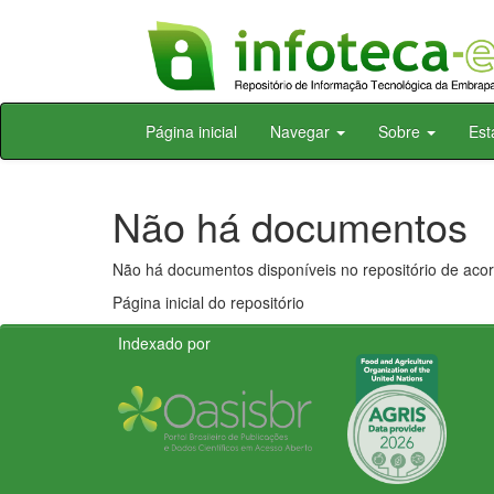
Skip
Página inicial
Navegar
Sobre
Est
navigation
Não há documentos
Não há documentos disponíveis no repositório de acor
Página inicial do repositório
Indexado por