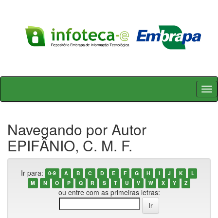
Skip
navigation
Navegando por Autor
EPIFÂNIO, C. M. F.
Ir para:
0-9
A
B
C
D
E
F
G
H
I
J
K
L
M
N
O
P
Q
R
S
T
U
V
W
X
Y
Z
ou entre com as primeiras letras: