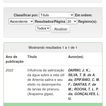
Classificar por:
Em ordem:
Resultados/Página
Registro(s):
Mostrando resultados 1 a 1 de 1
Ano de
Título
Autor(es)
publicação
2022
Influência da salinização
DAIRIKI, J. K.
;
da água sobre a vida útil
SILVA, T. B. de A.
de Artemia salina e seu
da
;
EPIFÂNIO, C. M.
efeito no desempenho
F.
;
DANTAS, F. de
de larvas de pirarucu
M.
;
ROCHA, T. L. P.
(Arapaima gigas).
da
;
GONÇALVES, L.
U.