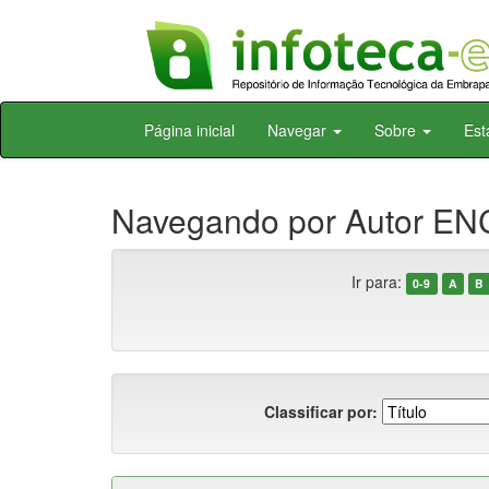
Skip
Página inicial
Navegar
Sobre
Est
navigation
Navegando por Autor E
Ir para:
0-9
A
B
Classificar por: