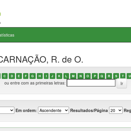
atísticas
NCARNAÇÃO, R. de O.
C
D
E
F
G
H
I
J
K
L
M
N
O
P
Q
R
S
T
U
ou entre com as primeiras letras:
Em ordem:
Resultados/Página
Reg