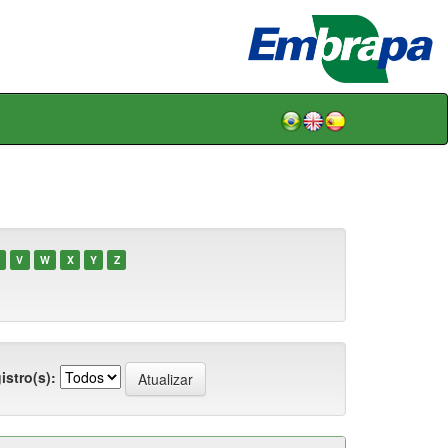
V
W
X
Y
Z
istro(s):