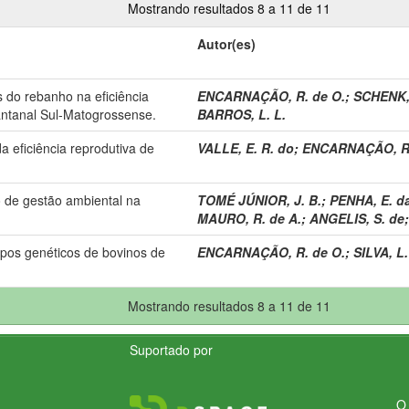
Mostrando resultados 8 a 11 de 11
Autor(es)
 do rebanho na eficiência
ENCARNAÇÃO, R. de O.
;
SCHENK, 
antanal Sul-Matogrossense.
BARROS, L. L.
eficiência reprodutiva de
VALLE, E. R. do
;
ENCARNAÇÃO, R.
o de gestão ambiental na
TOMÉ JÚNIOR, J. B.
;
PENHA, E. d
MAURO, R. de A.
;
ANGELIS, S. de
upos genéticos de bovinos de
ENCARNAÇÃO, R. de O.
;
SILVA, L.
Mostrando resultados 8 a 11 de 11
Suportado por
O 