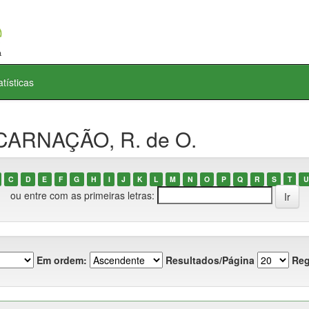
atísticas
NCARNAÇÃO, R. de O.
C
D
E
F
G
H
I
J
K
L
M
N
O
P
Q
R
S
T
U
ou entre com as primeiras letras:
Em ordem:
Resultados/Página
Reg