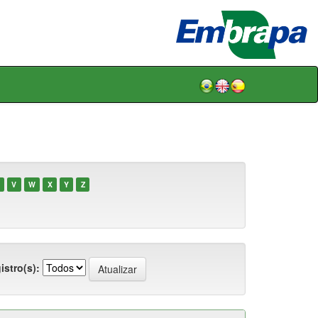
V
W
X
Y
Z
istro(s):