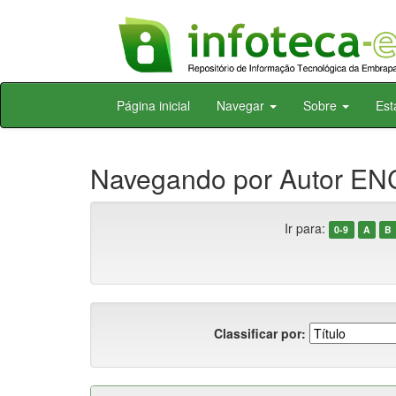
Skip
Página inicial
Navegar
Sobre
Est
navigation
Navegando por Autor E
Ir para:
0-9
A
B
Classificar por: