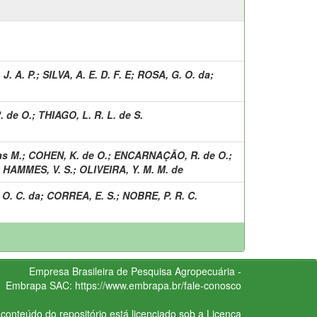
J. A. P.
;
SILVA, A. E. D. F. E
;
ROSA, G. O. da
;
 de O.
;
THIAGO, L. R. L. de S.
as M.
;
COHEN, K. de O.
;
ENCARNAÇÃO, R. de O.
;
;
HAMMES, V. S.
;
OLIVEIRA, Y. M. M. de
 O. C. da
;
CORREA, E. S.
;
NOBRE, P. R. C.
Empresa Brasileira de Pesquisa Agropecuária -
Embrapa
SAC:
https://www.embrapa.br/fale-conosco
conteúdo do repositório está licenciado sob a Licença