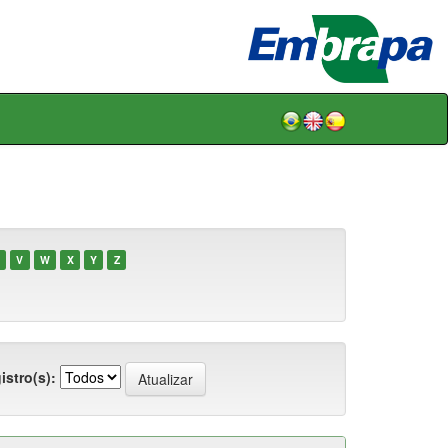
V
W
X
Y
Z
istro(s):