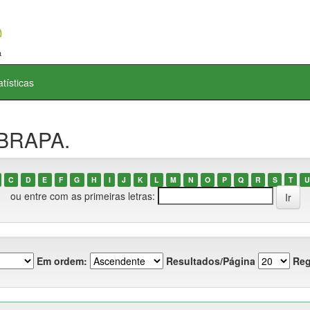
atísticas
MBRAPA.
C
D
E
F
G
H
I
J
K
L
M
N
O
P
Q
R
S
T
U
ou entre com as primeiras letras:
Em ordem:
Resultados/Página
Reg