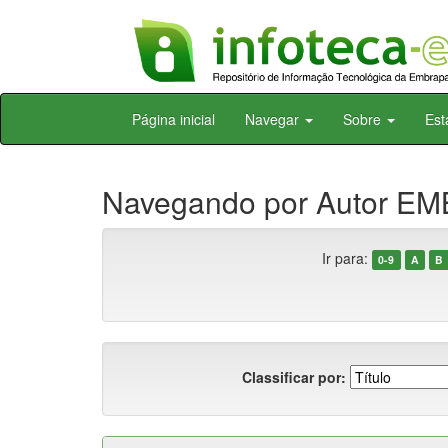
Skip
Página inicial
Navegar
Sobre
Est
navigation
Navegando por Autor E
Ir para:
0-9
A
B
Classificar por: