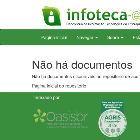
Skip
Página inicial
Navegar
Sobre
Est
navigation
Não há documentos
Não há documentos disponíveis no repositório de acor
Página inicial do repositório
Indexado por