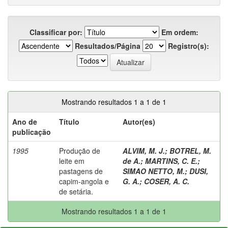
Classificar por:
Em ordem:
Resultados/Página
Registro(s):
Mostrando resultados 1 a 1 de 1
Ano de
Título
Autor(es)
publicação
1995
Produção de
ALVIM, M. J.
;
BOTREL, M.
leite em
de A.
;
MARTINS, C. E.
;
pastagens de
SIMAO NETTO, M.
;
DUSI,
capim-angola e
G. A.
;
COSER, A. C.
de setária.
Mostrando resultados 1 a 1 de 1