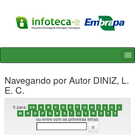
Skip
navigation
Navegando por Autor DINIZ, L.
E. C.
Ir para:
0-9
A
B
C
D
E
F
G
H
I
J
K
L
M
N
O
P
Q
R
S
T
U
V
W
X
Y
Z
ou entre com as primeiras letras: