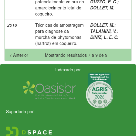
potencialmente vetora do
GUZZO, E. C.
;
amarelecimento letal do
DOLLET, M.
coqueiro.
2018
Técnicas de amostragem
DOLLET, M.
;
para diagnose da
TALAMINI, V.
;
murcha-de-phytomonas
DINIZ, L. E. C.
(hartrot) em coqueiro.
< Anterior
Mostrando resultados 7 a 9 de 9
Indexado por
Suportado por