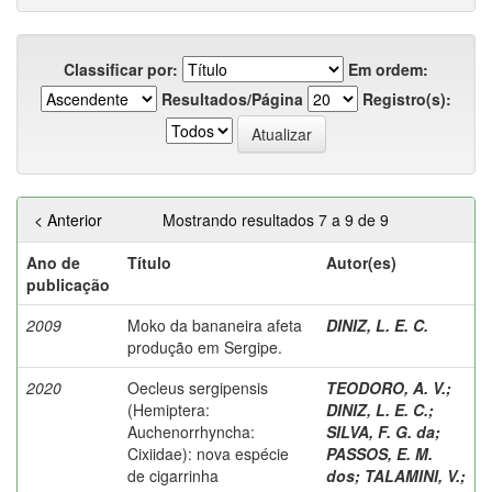
Classificar por:
Em ordem:
Resultados/Página
Registro(s):
< Anterior
Mostrando resultados 7 a 9 de 9
Ano de
Título
Autor(es)
publicação
2009
Moko da bananeira afeta
DINIZ, L. E. C.
produção em Sergipe.
2020
Oecleus sergipensis
TEODORO, A. V.
;
(Hemiptera:
DINIZ, L. E. C.
;
Auchenorrhyncha:
SILVA, F. G. da
;
Cixiidae): nova espécie
PASSOS, E. M.
de cigarrinha
dos
;
TALAMINI, V.
;