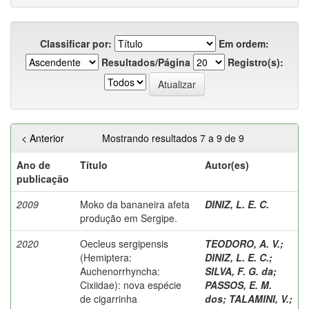
Classificar por:
Em ordem:
Resultados/Página
Registro(s):
< Anterior
Mostrando resultados 7 a 9 de 9
Ano de
Título
Autor(es)
publicação
2009
Moko da bananeira afeta
DINIZ, L. E. C.
produção em Sergipe.
2020
Oecleus sergipensis
TEODORO, A. V.
;
(Hemiptera:
DINIZ, L. E. C.
;
Auchenorrhyncha:
SILVA, F. G. da
;
Cixiidae): nova espécie
PASSOS, E. M.
de cigarrinha
dos
;
TALAMINI, V.
;