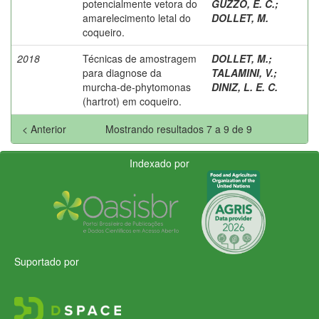
potencialmente vetora do
GUZZO, E. C.
;
amarelecimento letal do
DOLLET, M.
coqueiro.
2018
Técnicas de amostragem
DOLLET, M.
;
para diagnose da
TALAMINI, V.
;
murcha-de-phytomonas
DINIZ, L. E. C.
(hartrot) em coqueiro.
< Anterior
Mostrando resultados 7 a 9 de 9
Indexado por
Suportado por