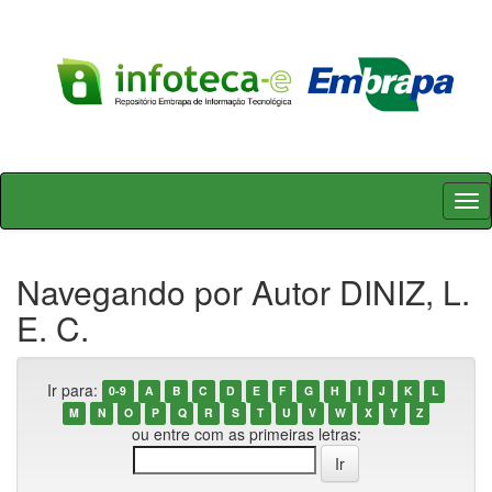
Skip
navigation
Navegando por Autor DINIZ, L.
E. C.
Ir para:
0-9
A
B
C
D
E
F
G
H
I
J
K
L
M
N
O
P
Q
R
S
T
U
V
W
X
Y
Z
ou entre com as primeiras letras: