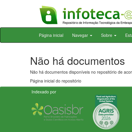
Skip
Página inicial
Navegar
Sobre
Est
navigation
Não há documentos
Não há documentos disponíveis no repositório de acor
Página inicial do repositório
Indexado por