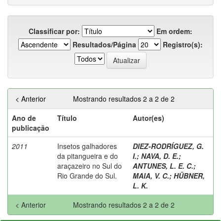
Classificar por:
Em ordem:
Resultados/Página
Registro(s):
< Anterior
Mostrando resultados 2 a 2 de 2
Ano de
Título
Autor(es)
publicação
2011
Insetos galhadores
DIEZ-RODRÍGUEZ, G.
da pitangueira e do
I.
;
NAVA, D. E.
;
araçazeiro no Sul do
ANTUNES, L. E. C.
;
Rio Grande do Sul.
MAIA, V. C.
;
HÜBNER,
L. K.
< Anterior
Mostrando resultados 2 a 2 de 2