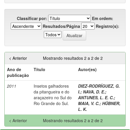
Classificar por:
Em ordem:
Resultados/Página
Registro(s):
< Anterior
Mostrando resultados 2 a 2 de 2
Ano de
Título
Autor(es)
publicação
2011
Insetos galhadores
DIEZ-RODRÍGUEZ, G.
da pitangueira e do
I.
;
NAVA, D. E.
;
araçazeiro no Sul do
ANTUNES, L. E. C.
;
Rio Grande do Sul.
MAIA, V. C.
;
HÜBNER,
L. K.
< Anterior
Mostrando resultados 2 a 2 de 2