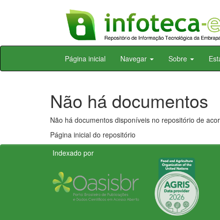
Skip
Página inicial
Navegar
Sobre
Est
navigation
Não há documentos
Não há documentos disponíveis no repositório de acor
Página inicial do repositório
Indexado por