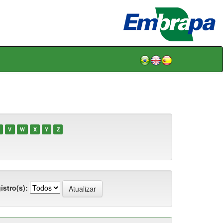
V
W
X
Y
Z
istro(s):