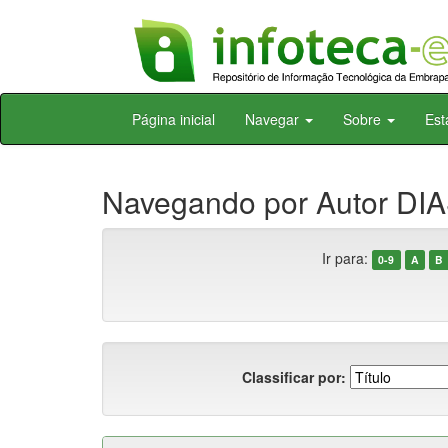
Skip
Página inicial
Navegar
Sobre
Est
navigation
Navegando por Autor DIA
Ir para:
0-9
A
B
Classificar por: