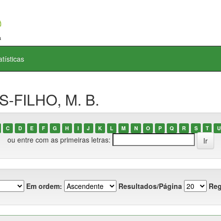
atísticas
S-FILHO, M. B.
C
D
E
F
G
H
I
J
K
L
M
N
O
P
Q
R
S
T
U
ou entre com as primeiras letras:
Em ordem:
Resultados/Página
Reg