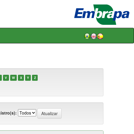
V
W
X
Y
Z
istro(s):