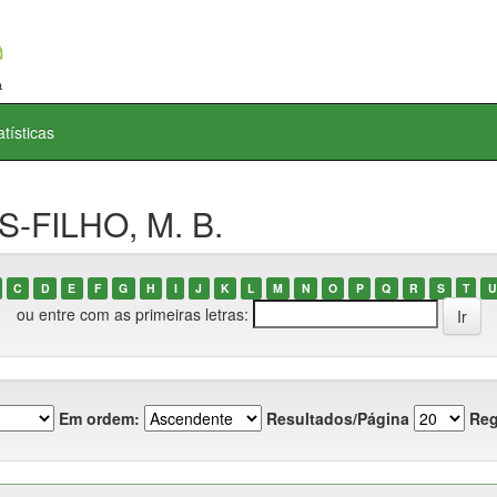
atísticas
S-FILHO, M. B.
C
D
E
F
G
H
I
J
K
L
M
N
O
P
Q
R
S
T
U
ou entre com as primeiras letras:
Em ordem:
Resultados/Página
Reg