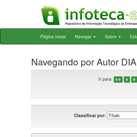
Skip
Página inicial
Navegar
Sobre
Est
navigation
Navegando por Autor DIA
Ir para:
0-9
A
B
Classificar por: