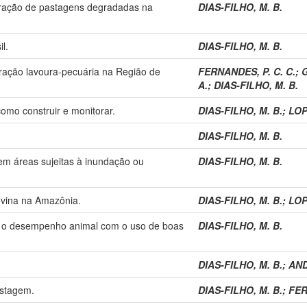
eração de pastagens degradadas na
DIAS-FILHO, M. B.
l.
DIAS-FILHO, M. B.
ração lavoura-pecuária na Região de
FERNANDES, P. C. C.
;
G
A.
;
DIAS-FILHO, M. B.
omo construir e monitorar.
DIAS-FILHO, M. B.
;
LOP
DIAS-FILHO, M. B.
 em áreas sujeitas à inundação ou
DIAS-FILHO, M. B.
bovina na Amazônia.
DIAS-FILHO, M. B.
;
LOP
ar o desempenho animal com o uso de boas
DIAS-FILHO, M. B.
DIAS-FILHO, M. B.
;
AND
astagem.
DIAS-FILHO, M. B.
;
FER